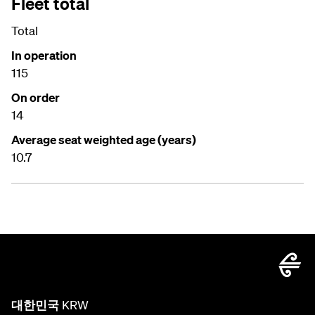
Fleet total
Total
In operation
115
On order
14
Average seat weighted age (years)
10.7
대한민국
KRW