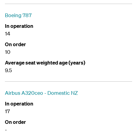
Boeing 787
In operation
14
On order
10
Average seat weighted age (years)
9.5
Airbus A320ceo - Domestic NZ
In operation
17
On order
-