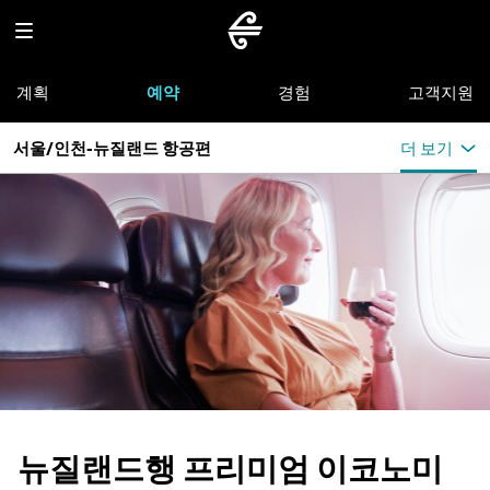
계획
예약
경험
고객지원
서울/인천-뉴질랜드 항공편
더 보기
뉴질랜드행 프리미엄 이코노미