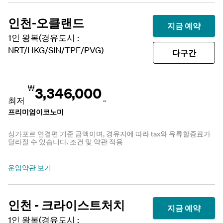
인천-오클랜드
지금 예약
1인 왕복(경유도시 :
NRT/HKG/SIN/TPE/PVG)
다구간
₩
3,346,000
최저
~
프리미엄이코노미
싱가포르 연결편 기준 금액이며, 경유지에 따라 tax와 유류할증료가
달라질 수 있습니다. 조건 및 약관 적용
운임약관 보기
인천 - 크라이스트처치
지금 예약
1인 왕복(경유도시 :