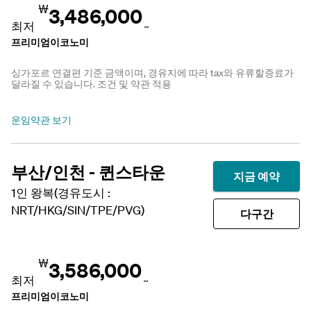
₩
3,486,000
최저
~
프리미엄이코노미
싱가포르 연결편 기준 금액이며, 경유지에 따라 tax와 유류할증료가
달라질 수 있습니다. 조건 및 약관 적용
운임약관 보기
부산/인천 - 퀸스타운
지금 예약
1인 왕복(경유도시 :
NRT/HKG/SIN/TPE/PVG)
다구간
₩
3,586,000
최저
~
프리미엄이코노미