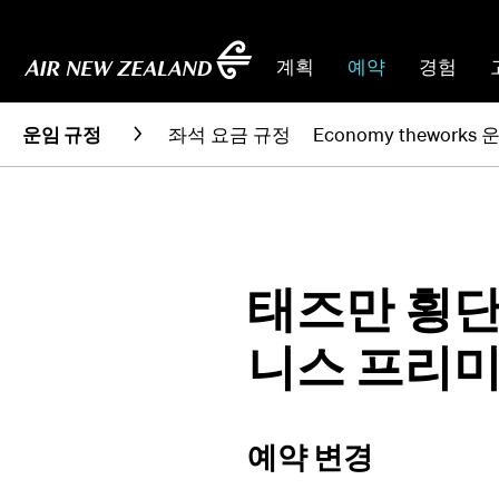
계획
예약
경험
운임 규정
좌석 요금 규정
Economy theworks
태즈만 횡단
니스 프리미
예약 변경