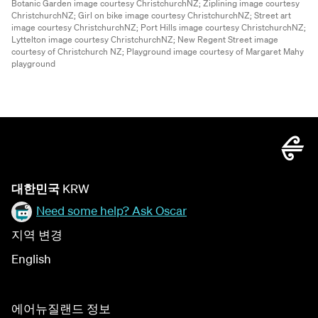
Botanic Garden image courtesy ChristchurchNZ;
Ziplining image courtesy
ChristchurchNZ;
Girl on bike image courtesy ChristchurchNZ;
Street art
image courtesy ChristchurchNZ;
Port Hills image courtesy ChristchurchNZ;
Lyttelton image courtesy ChristchurchNZ;
New Regent Street image
courtesy of Christchurch NZ;
Playground image courtesy of Margaret Mahy
playground
대한민국
KRW
Need some help? Ask Oscar
지역 변경
English
에어뉴질랜드 정보