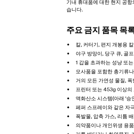
기내 휴대품에 대한 현지 공항
습니다.
주요 금지 품목 목
칼, 커터기, 편지 개봉용 
야구 방망이, 당구 큐, 골
1 갑을 초과하는 성냥 또는
모사품을 포함한 총기류나
거의 모든 가연성 물질, 폭
프린터 또는 453g 이상의
액화산소 시스템(아래 '승인
페퍼 스프레이와 같은 자극
폭발물, 압축 가스, 리튬
의약품이나 개인위생 용품